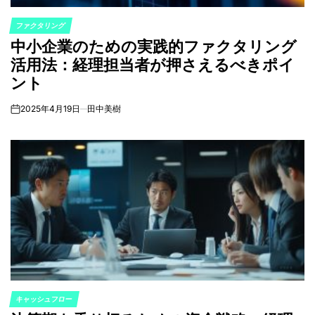
ファクタリング
POSTED
中小企業のための実践的ファクタリング
IN
活用法：経理担当者が押さえるべきポイ
ント
2025年4月19日
田中美樹
on
キャッシュフロー
POSTED