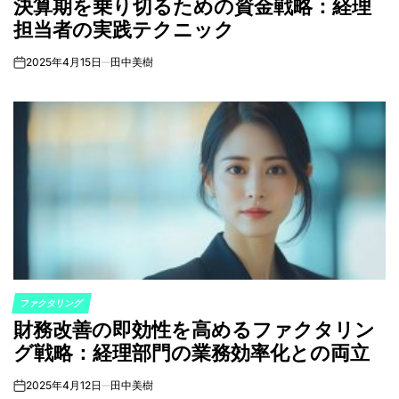
決算期を乗り切るための資金戦略：経理
IN
担当者の実践テクニック
2025年4月15日
田中美樹
on
ファクタリング
POSTED
財務改善の即効性を高めるファクタリン
IN
グ戦略：経理部門の業務効率化との両立
2025年4月12日
田中美樹
on