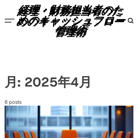
Skip
経理・財務担当者のた
to
めのキャッシュフロー
content
管理術
月:
2025年4月
6 posts