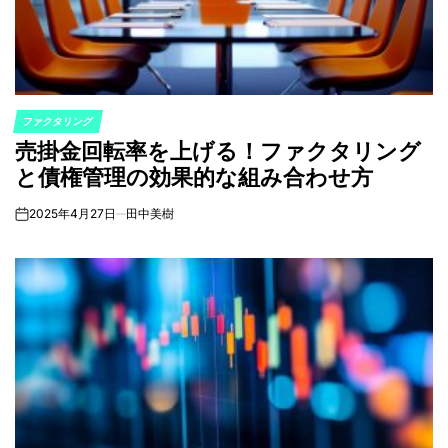
ファクタリング
POSTED
売掛金回転率を上げる！ファクタリング
IN
と債権管理の効果的な組み合わせ方
2025年4月27日
田中美樹
on