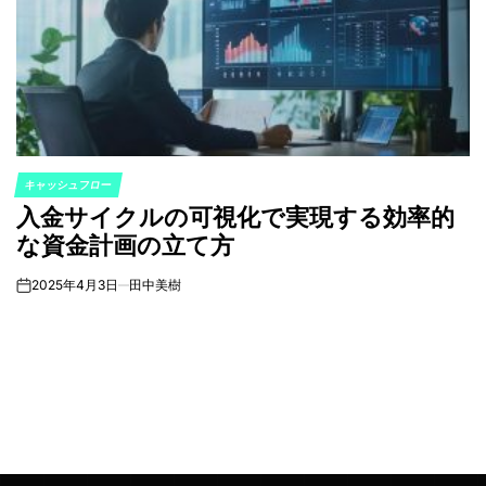
キャッシュフロー
POSTED
入金サイクルの可視化で実現する効率的
IN
な資金計画の立て方
2025年4月3日
田中美樹
on