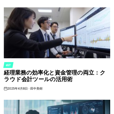
会計
POSTED
経理業務の効率化と資金管理の両立：ク
IN
ラウド会計ツールの活用術
2025年4月8日
田中美樹
on